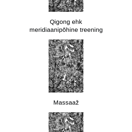
Qigong ehk
meridiaanipõhine treening
Massaaž