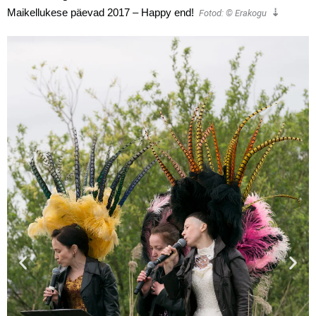
⇣
Maikellukese päevad 2017 – Happy end!
Fotod:
© Erakogu