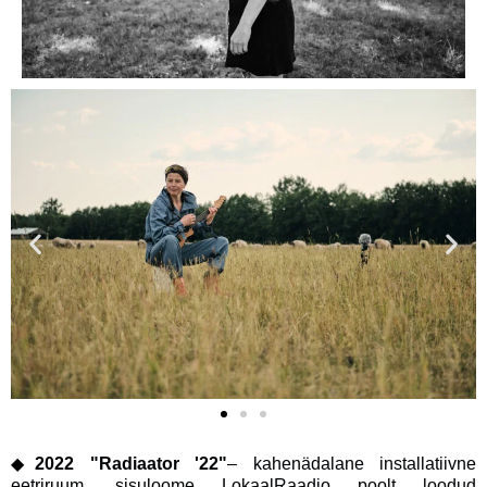
◆
2022 "Radiaator '22"
– kahenädalane installatiivne
eetriruum, sisuloome LokaalRaadio poolt loodud