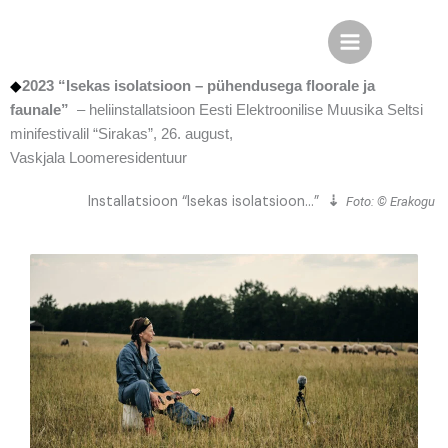
Skip
to
content
◆
2023
“Isekas isolatsioon – pühendusega floorale ja
faunale”
– heliinstallatsioon Eesti Elektroonilise Muusika Seltsi
minifestivalil “Sirakas”, 26. august,
Vaskjala Loomeresidentuur
Installatsioon “Isekas isolatsioon…”
⇣
Foto:
© Erakogu