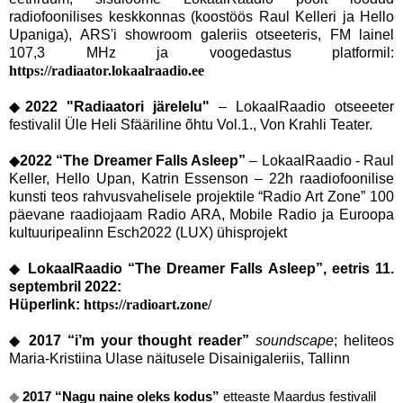
radiofoonilises keskkonnas (koostöös Raul Kelleri ja Hello
Upaniga), ARS'i showroom galeriis otseeteris, FM lainel
107,3 MHz ja voogedastus platformil:
https://radiaator.lokaalraadio.ee
◆
2022 "Radiaatori järelelu"
– LokaalRaadio otseeeter
festivalil Üle Heli Sfääriline õhtu Vol.1., Von Krahli Teater.
◆
2022 “The Dreamer Falls Asleep”
– LokaalRaadio - Raul
Keller, Hello Upan, Katrin Essenson – 22h raadiofoonilise
kunsti teos rahvusvahelisele projektile “Radio Art Zone” 100
päevane raadiojaam Radio ARA, Mobile Radio ja Euroopa
kultuuripealinn Esch2022 (LUX) ühisprojekt
◆
LokaalRaadio “The Dreamer Falls Asleep”, eetris 11.
septembril 2022:
Hüperlink:
https://radioart.zone/
◆
2017 “i’m your thought reader”
soundscape
; heliteos
Maria-Kristiina Ulase näitusele Disainigaleriis, Tallinn
◆
2017 “Nagu naine oleks kodus”
etteaste Maardus festivalil