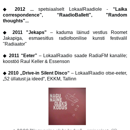
◆
2012 ...
spetsiaalselt LokaalRaadiole -
“Laika
correspondence”, “RaadioBallett”, "Random
thoughts"...
◆
2011 "Jekaps"
– kaduma läinud vestlus Roomet
Jakapiga, esmaesitlus radiofoonilise kunsti festivalil
"Radiaator"
◆
2011 “Eeter”
– LokaalRaadio saade RadiaFM kanalile;
koostöö Raul Keller & Essenson
◆
2010 „Drive-in Silent Disco“
– LokaalRaadio otse-eeter,
„52 üllatust ja ideed“, EKKM, Tallinn