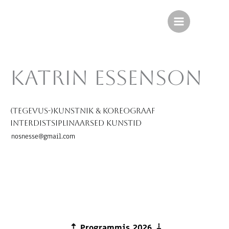
Skip
to
content
katrin Essenson
(tegevus-)kunstnik & koreograaf
interdistsiplinaarsed kunstid
nosnesse@gmail.com
⇡
Programmis 2026
⇣