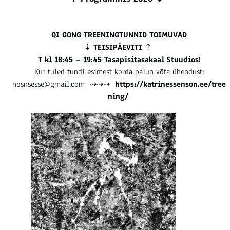
QI GONG TREENINGTUNNID TOIMUVAD
⇣
TEISIPÄEVITI
⇡
T kl 18:45 – 19:45 Tasapisitasakaal Stuudios!
Kui tuled tundi esimest korda
palun võta ühendust:
nosnsesse@gmail.com ⇢⇢⇢
https://katrinessenson.ee/tree
ning
/